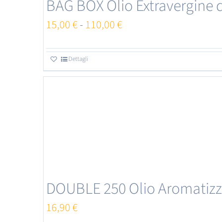
BAG BOX Olio Extravergine d
opzioni
Fascia
15,00
€
-
110,00
€
possono
di
essere
prezzo:
Dettagli
Questo
scelte
da
prodotto
nella
15,00 €
ha
pagina
a
più
del
110,00 €
varianti.
prodotto
Le
opzioni
DOUBLE 250 Olio Aromatizz
possono
essere
16,90
€