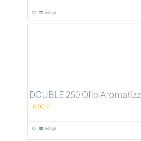
scelte
nella
Dettagli
pagina
del
prodotto
DOUBLE 250 Olio Aromatizz
16,90
€
Dettagli