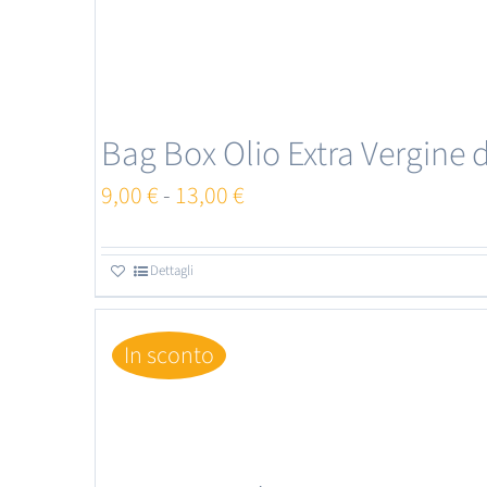
Bag Box Olio Extra Vergine d
Fascia
9,00
€
-
13,00
€
di
prezzo:
Dettagli
Questo
da
prodotto
9,00 €
In sconto
ha
a
più
13,00 €
varianti.
Le