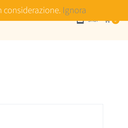
n considerazione.
Ignora
SHOP
0