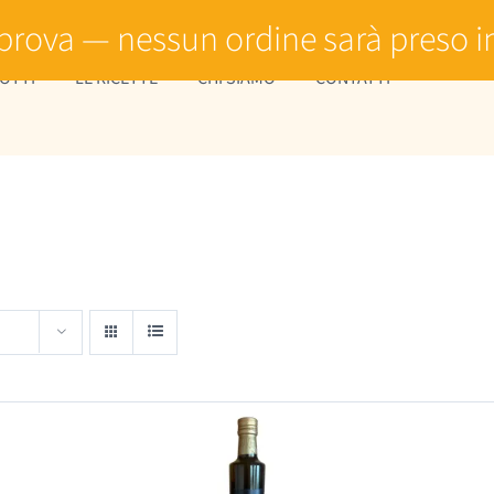
prova — nessun ordine sarà preso i
OTTI
LE RICETTE
CHI SIAMO
CONTATTI