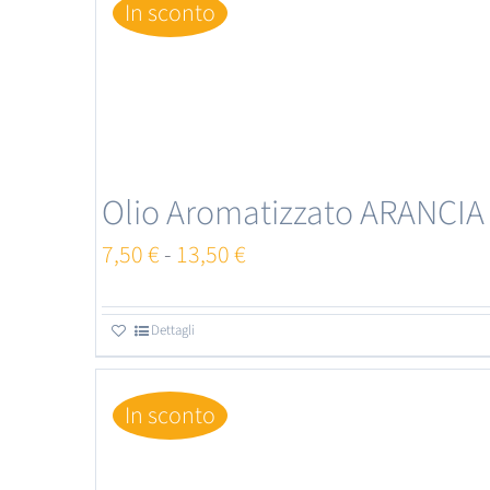
In sconto
Olio Aromatizzato ARANCIA
Fascia
7,50
€
-
13,50
€
di
prezzo:
Dettagli
Questo
da
prodotto
7,50 €
In sconto
ha
a
più