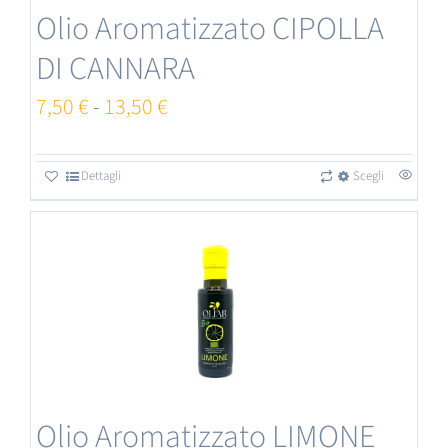
Olio Aromatizzato CIPOLLA
possono
DI CANNARA
essere
scelte
Fascia
7,50
€
-
13,50
€
nella
di
pagina
prezzo:
Dettagli
Scegli
Questo
del
da
prodotto
prodotto
7,50 €
ha
a
più
13,50 €
varianti.
Le
opzioni
Olio Aromatizzato LIMONE
possono