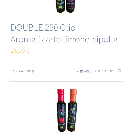
Le
opzioni
DOUBLE 250 Olio
possono
Aromatizzato limone-cipolla
essere
scelte
16,90
€
nella
pagina
Dettagli
Aggiungi al carrello
del
prodotto