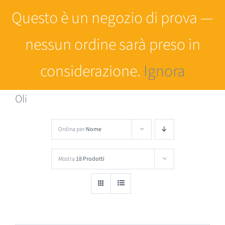
Salta
Questo è un negozio di prova —
al
nessun ordine sarà preso in
contenuto
considerazione.
Ignora
Oli
Ordina per
Nome
Mostra
18 Prodotti