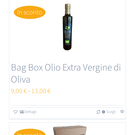
In sconto
Bag Box Olio Extra Vergine di
Oliva
Fascia
9,00
€
-
13,00
€
di
prezzo:
Dettagli
Scegli
Questo
da
prodotto
9,00 €