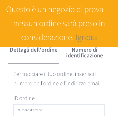
Salta
Questo è un negozio di prova —
al
nessun ordine sarà preso in
contenuto
considerazione.
Ignora
Dettagli dell'ordine
Numero di
identificazione
Per tracciare il tuo ordine, inserisci il
numero dell'ordine e l'indirizzo email:
ID ordine