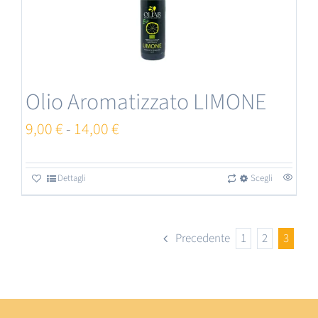
Olio Aromatizzato LIMONE
Fascia
9,00
€
-
14,00
€
di
prezzo:
Dettagli
Scegli
Questo
da
prodotto
9,00 €
ha
Precedente
1
2
3
a
più
14,00 €
varianti.
Le